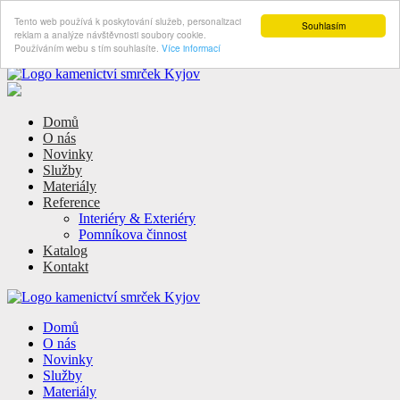
Tento web používá k poskytování služeb, personalizaci
Souhlasím
reklam a analýze návštěvnosti soubory cookie.
Používáním webu s tím souhlasíte.
Více informací
Domů
O nás
Novinky
Služby
Materiály
Reference
Interiéry & Exteriéry
Pomníkova činnost
Katalog
Kontakt
Domů
O nás
Novinky
Služby
Materiály