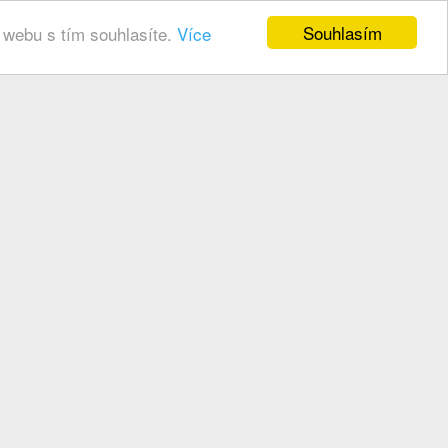
Souhlasím
 webu s tím souhlasíte.
Více