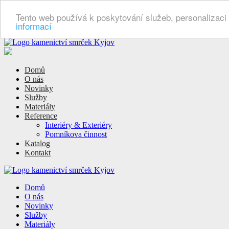
Tento web používá k poskytování služeb, personalizaci
informací
Domů
O nás
Novinky
Služby
Materiály
Reference
Interiéry & Exteriéry
Pomníkova činnost
Katalog
Kontakt
Domů
O nás
Novinky
Služby
Materiály