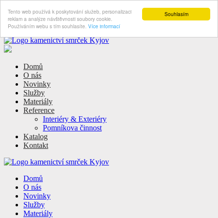
Tento web používá k poskytování služeb, personalizaci
Souhlasím
reklam a analýze návštěvnosti soubory cookie.
Používáním webu s tím souhlasíte.
Více informací
Domů
O nás
Novinky
Služby
Materiály
Reference
Interiéry & Exteriéry
Pomníkova činnost
Katalog
Kontakt
Domů
O nás
Novinky
Služby
Materiály